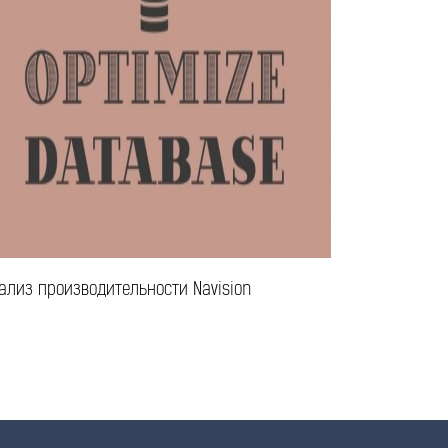
ализ производительности Navision