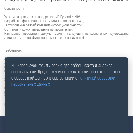
Обязанности:
Участие в проектах по внедрению MS Dynamics NAV;
Разработка функциональности Navision на языке C/AL;
Тестирование разрабатываемой функциональности;
Обучение и консультирование пользователей;
Написание проектной документации (инструкции пользователей, руководства
администраторов, функциональные требования и пр.).
Требования:
Знание языка программирования C/AL обязательно;
Английский на уровне чтения тех. документации. Разговорный английский будет
Мы используем файлы cookie для работы сайта и анализа
преимуществом;
Опыт работы с Navision от 3 лет;
посещаемости. Продолжая использовать сайт, вы соглашаетесь
с обработкой данных в соответствии с
Политикой обработки
Условия:
персональных данных
.
Офис: 10 минут от м. Южная;
Возможна удаленная работа;
Заработная плата обсуждается с каждым кандидатом индивидуально.
Резюме присылайте по адресу:
bsa@bs-adviser.ru